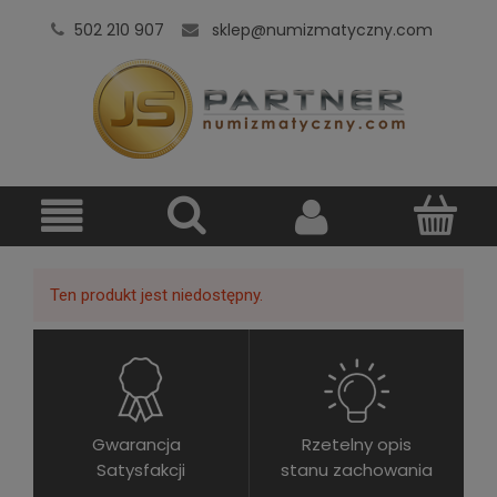
502 210 907
sklep@numizmatyczny.com
Ten produkt jest niedostępny.
Gwarancja
Rzetelny opis
Satysfakcji
stanu zachowania