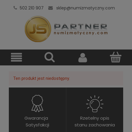
502 210 907
sklep@numizmatyczny.com
Ten produkt jest niedostępny.
Gwarancja
Rzetelny opis
Satysfakcji
stanu zachowania