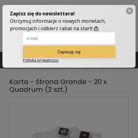
502 210 907
sklep@numizmatyczny.com
Karta - Strona Grande - 20 x
Quadrum (2 szt.)