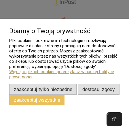
Dbamy o Twoją prywatność
Pliki cookies i pokrewne im technologie umożliwiają
poprawne działanie strony i pomagają nam dostosować
ofertę do Twoich potrzeb. Możesz zaakceptować
wykorzystanie przez nas wszystkich tych plików i przejść
do sklepu lub dostosować użycie plików do swoich
preferencji, wybierając opcję "Dostosuj zgody".
Więcej o plikach cookies przeczytasz w naszej Polityce
prywatności.
zaakceptuj tylko niezbędne
dostosuj zgody
zaakceptuj wszystkie
Sklep internetowy
Shoper.pl
Wszelkie Prawa Zastrzeżone - 2026. Sklep Numizmatyczny.Com
pokaż pełną wersję strony