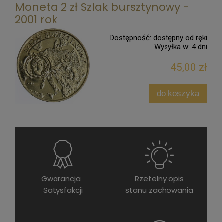
Moneta 2 zł Szlak bursztynowy -
2001 rok
Dostępność:
dostępny od ręki
Wysyłka w:
4 dni
45,00 zł
do koszyka
Gwarancja
Rzetelny opis
Satysfakcji
stanu zachowania