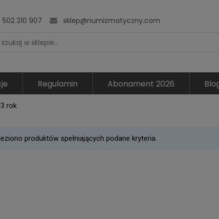
502 210 907
sklep@numizmatyczny.com
je
Regulamin
Abonament 2026
Blo
3 rok
leziono produktów spełniających podane kryteria.