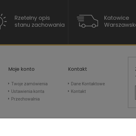
Rzetelny opis
Katowice
stanu zachowania
Warszawsk
Moje konto
Kontakt
Twoje zamówienia
Dane Kontaktowe
Ustawienia konta
Kontakt
Przechowalnia