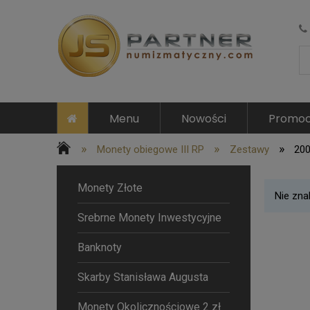
Menu
Nowości
Promoc
»
»
»
Monety obiegowe III RP
Zestawy
200
Monety Złote
Nie zna
Srebrne Monety Inwestycyjne
Banknoty
Skarby Stanisława Augusta
Monety Okolicznościowe 2 zł