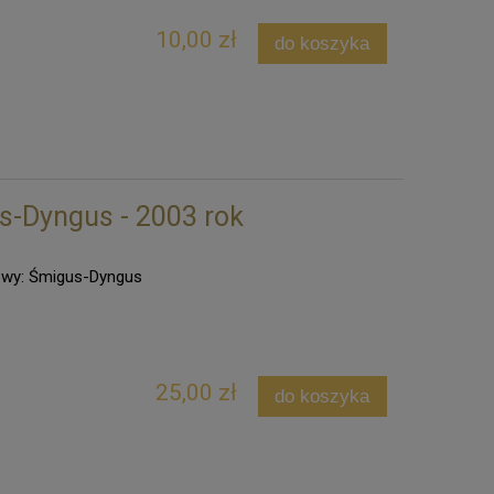
10,00 zł
do koszyka
s-Dyngus - 2003 rok
dowy: Śmigus-Dyngus
25,00 zł
do koszyka