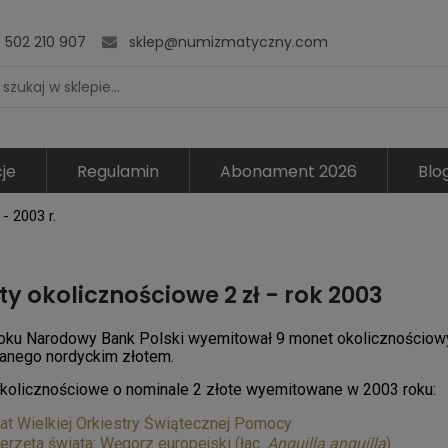
502 210 907
sklep@numizmatyczny.com
je
Regulamin
Abonament 2026
Blo
- 2003 r.
y okolicznościowe 2 zł - rok 2003
oku Narodowy Bank Polski wyemitował 9 monet okolicznościowy
anego nordyckim złotem.
kolicznościowe o nominale 2 złote wyemitowane w 2003 roku:
lat Wielkiej Orkiestry Świątecznej Pomocy
erzęta świata: Węgorz europejski (łac.
Anguilla anguilla
)