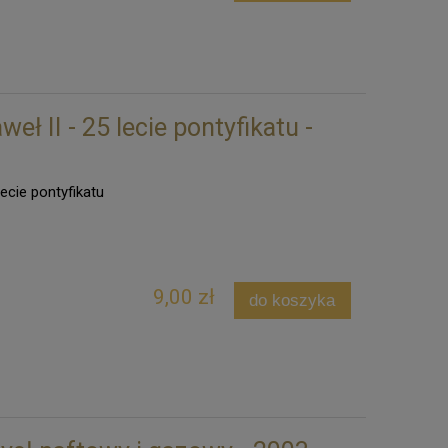
eł II - 25 lecie pontyfikatu -
lecie pontyfikatu
9,00 zł
do koszyka