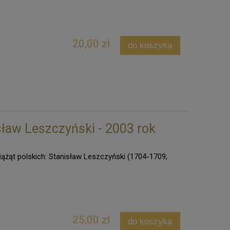
20,00 zł
do koszyka
sław Leszczyński - 2003 rok
iążąt polskich: Stanisław Leszczyński (1704-1709;
25,00 zł
do koszyka