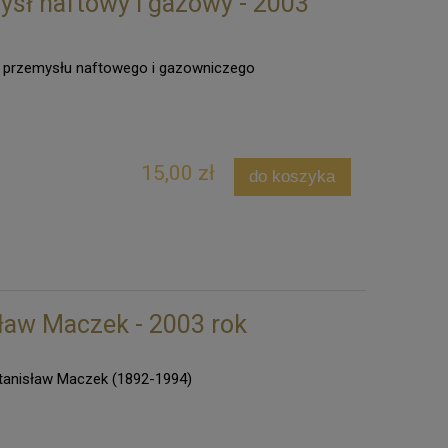
ysł naftowy i gazowy - 2003
n przemysłu naftowego i gazowniczego
15,00 zł
do koszyka
sław Maczek - 2003 rok
tanisław Maczek (1892-1994)