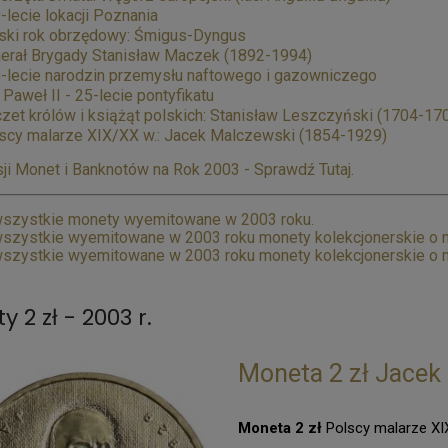
-lecie lokacji Poznania
ski rok obrzędowy: Śmigus-Dyngus
erał Brygady Stanisław Maczek (1892-1994)
-lecie narodzin przemysłu naftowego i gazowniczego
 Paweł II - 25-lecie pontyfikatu
zet królów i książąt polskich: Stanisław Leszczyński (1704-17
scy malarze XIX/XX w.: Jacek Malczewski (1854-1929)
ji Monet i Banknotów na Rok 2003 - Sprawdź Tutaj.
szystkie monety wyemitowane w 2003 roku.
szystkie wyemitowane w 2003 roku monety kolekcjonerskie o n
szystkie wyemitowane w 2003 roku monety kolekcjonerskie o n
 2 zł - 2003 r.
Moneta 2 zł Jacek
Moneta 2 zł
Polscy malarze XI