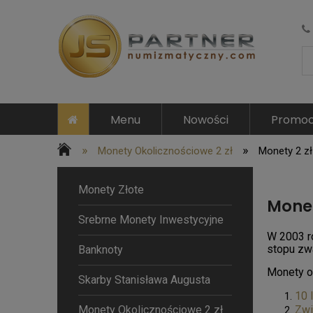
Menu
Nowości
Promoc
»
»
Monety Okolicznościowe 2 zł
Monety 2 zł 
Monety Złote
Monet
Srebrne Monety Inwestycyjne
W 2003 r
stopu zw
Banknoty
Monety o
Skarby Stanisława Augusta
10 
Monety Okolicznościowe 2 zł
Zwi