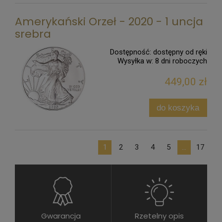
Amerykański Orzeł - 2020 - 1 uncja
srebra
Dostępność:
dostępny od ręki
Wysyłka w:
8 dni roboczych
449,00 zł
do koszyka
1
2
3
4
5
...
17
Gwarancja
Rzetelny opis