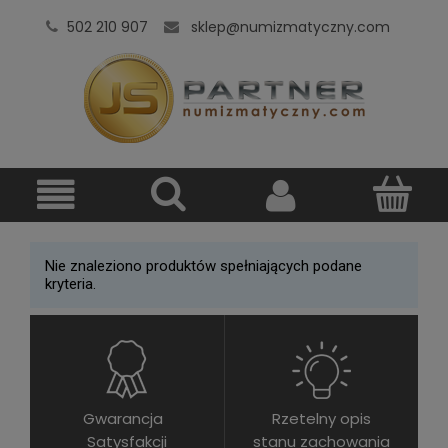
502 210 907
sklep@numizmatyczny.com
Nie znaleziono produktów spełniających podane
kryteria.
Gwarancja
Rzetelny opis
Satysfakcji
stanu zachowania