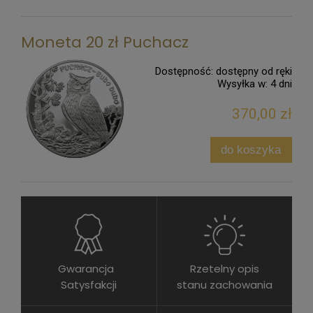
Moneta 20 zł Puchacz
Dostępność:
dostępny od ręki
Wysyłka w:
4 dni
370,00 zł
do koszyka
Gwarancja
Rzetelny opis
Satysfakcji
stanu zachowania