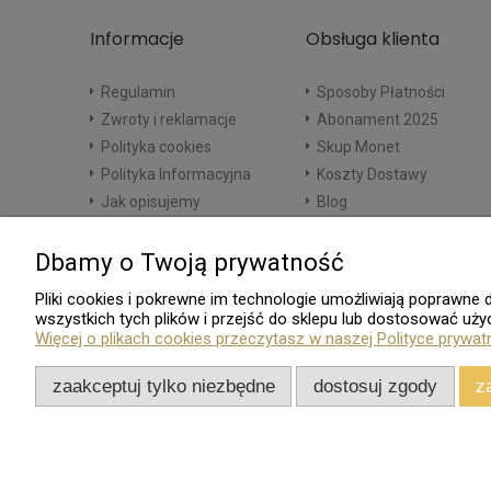
Informacje
Obsługa klienta
Regulamin
Sposoby Płatności
Zwroty i reklamacje
Abonament 2025
Polityka cookies
Skup Monet
Polityka Informacyjna
Koszty Dostawy
Jak opisujemy
Blog
Dbamy o Twoją prywatność
Pliki cookies i pokrewne im technologie umożliwiają poprawn
wszystkich tych plików i przejść do sklepu lub dostosować użyc
Więcej o plikach cookies przeczytasz w naszej Polityce prywat
zaakceptuj tylko niezbędne
dostosuj zgody
z