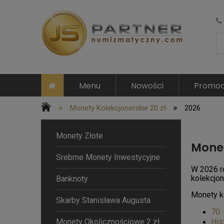
Menu
Nowości
Promoc
»
»
Monety Kolekcjonerskie 20 zł
2026
Monety Złote
Monet
Srebrne Monety Inwestycyjne
W 2026 r
kolekcjon
Banknoty
Monety k
Skarby Stanisława Augusta
70.
Monety Okolicznościowe 2 zł
His