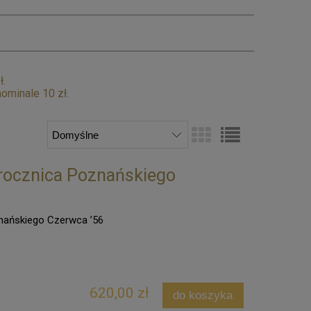
ł.
ominale 10 zł.
 rocznica Poznańskiego
nańskiego Czerwca ’56
620,00 zł
do koszyka