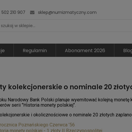
502 210 907
sklep@numizmatyczny.com
je
Regulamin
Abonament 2026
Blo
y kolekcjonerskie o nominale 20 złoty
oku Narodowy Bank Polski planuje wyemitować kolejną monetę k
erów serii "Historia monety polskiej".
olekcjonerskie i okolicznościowe o nominale 20 złotych zaplan
 rocznica Poznańskiego Czerwca ’56
toria monety polskiej - 1 złoty II Rzeczypospolitej