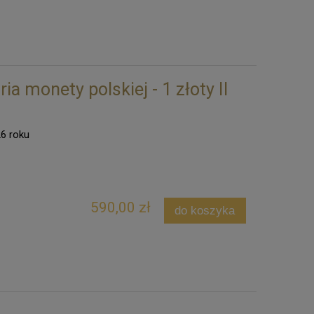
ia monety polskiej - 1 złoty II
26 roku
590,00 zł
do koszyka