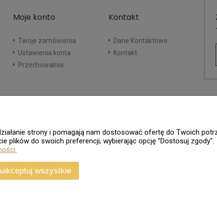
Moje konto
Kontakt
Twoje zamówienia
Dane Kontaktowe
Ustawienia konta
Kontakt
Przechowalnia
e działanie strony i pomagają nam dostosować ofertę do Twoich po
ie plików do swoich preferencji, wybierając opcję "Dostosuj zgody".
ności.
aakceptuj wszystkie
Sklep internetowy
Shoper.pl
Wszelkie Prawa Zastrzeżone - 2026. Sklep Numizmatyczny.Com