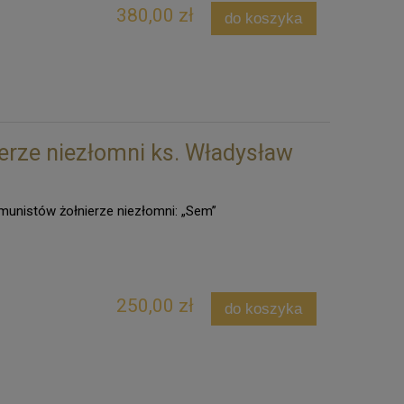
380,00 zł
do koszyka
erze niezłomni ks. Władysław
munistów żołnierze niezłomni: „Sem”
250,00 zł
do koszyka