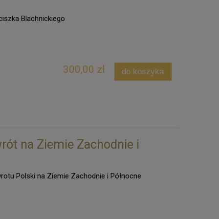
ciszka Blachnickiego
300,00 zł
do koszyka
rót na Ziemie Zachodnie i
wrotu Polski na Ziemie Zachodnie i Północne