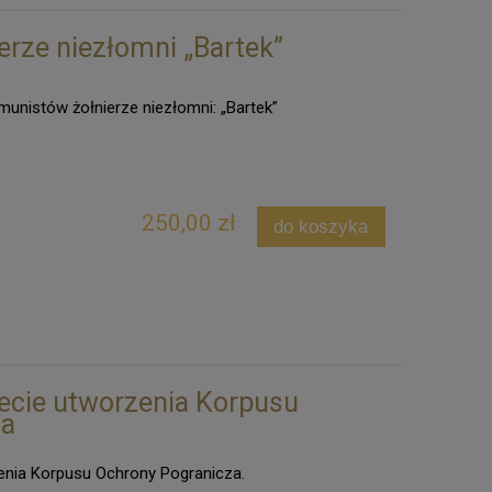
erze niezłomni „Bartek”
munistów żołnierze niezłomni: „Bartek”
250,00 zł
do koszyka
lecie utworzenia Korpusu
za
enia Korpusu Ochrony Pogranicza.