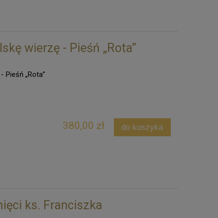
skę wierzę - Pieśń „Rota”
- Pieśń „Rota”
380,00 zł
do koszyka
ięci ks. Franciszka