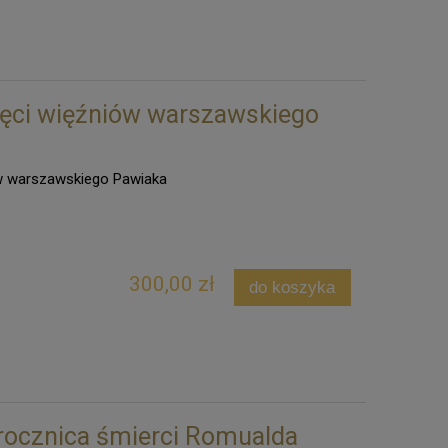
ęci więźniów warszawskiego
w warszawskiego Pawiaka
300,00 zł
do koszyka
 rocznica śmierci Romualda