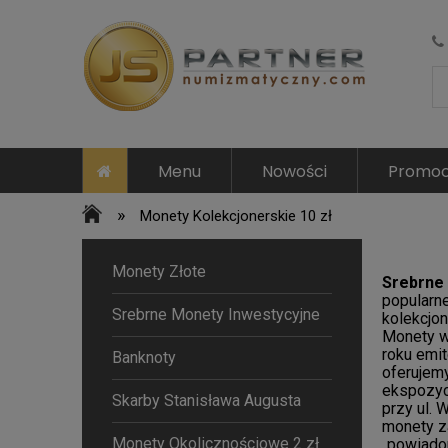
Menu
Nowości
Promoc
»
Monety Kolekcjonerskie 10 zł
Monety Złote
Srebrne
popularne
Srebrne Monety Inwestycyjne
kolekcjo
Monety w 
roku emi
Banknoty
oferujemy
ekspozyc
Skarby Stanisława Augusta
przy ul.
monety za
Monety Okolicznościowe 2 zł
„powiadom