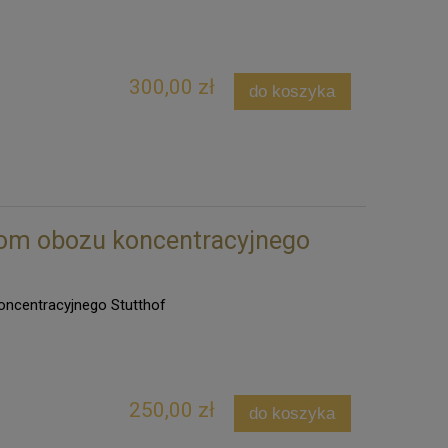
300,00 zł
do koszyka
rom obozu koncentracyjnego
ncentracyjnego Stutthof
250,00 zł
do koszyka