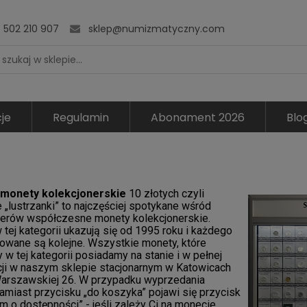
502 210 907
sklep@numizmatyczny.com
je
Regulamin
Abonament 2026
Blo
 monety kolekcjonerskie
10 złotych czyli
 „lustrzanki” to najczęściej spotykane wśród
nerów współczesne monety kolekcjonerskie.
tej kategorii ukazują się od 1995 roku i każdego
towane są kolejne. Wszystkie monety, które
 w tej kategorii posiadamy na stanie i w pełnej
ji w naszym sklepie stacjonarnym w Katowicach
 Warszawskiej 26. W przypadku wyprzedania
miast przycisku „do koszyka” pojawi się przycisk
 o dostępności” - jeśli zależy Ci na monecie,