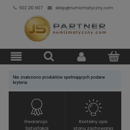
502 210 907
sklep@numizmatyczny.com
Nie znaleziono produktów spełniających podane
kryteria.
Gwarancja
Rzetelny opis
Satysfakcji
stanu zachowania