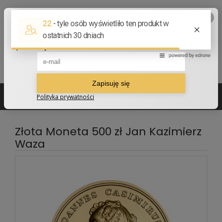
502 210 907
sklep@numizmatyczny.com
Złota Moneta 500 zł Jan Kazimierz
Waza