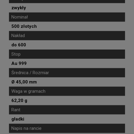
zwykły
Nominał
500 złotych
Nakład
do 600
Stop
Au 999
Średnica / Rozmiar
Ø 45,00 mm
Waga w gramach
62,20 g
Rant
gładki
Napis na rancie