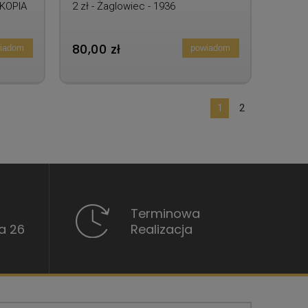
- KOPIA
2 zł - Żaglowiec - 1936
80,00 zł
iadom
powiadom
1
2
Terminowa
a 26
Realizacja