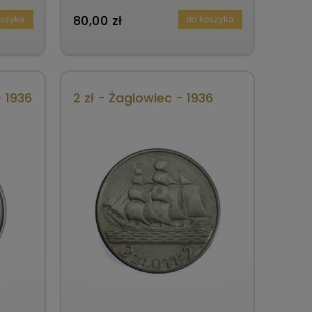
80,00 zł
oszyka
do koszyka
- 1936
2 zł - Żaglowiec - 1936