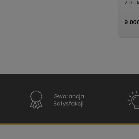
2 zł - 
9 000
Gwarancja
Satysfakcji