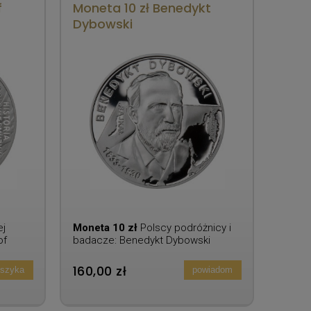
f
Moneta 10 zł Benedykt
Dybowski
ej
Moneta 10 zł
Polscy podróżnicy i
of
badacze: Benedykt Dybowski
160,00 zł
oszyka
powiadom