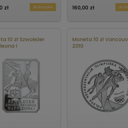
0 zł
160,00 zł
do koszyka
do k
a 10 zł Szwoleżer
Moneta 10 zł Vancouv
leona I
2010