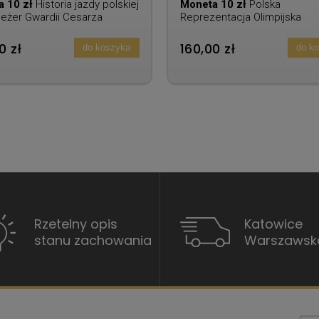
a 10 zł
Historia jazdy polskiej
Moneta 10 zł
Polska
leżer Gwardii Cesarza
Reprezentacja Olimpijska
ona I
Vancouver 2010
0 zł
160,00 zł
do koszyka
do k
Rzetelny opis
Katowice
stanu zachowania
Warszawsk