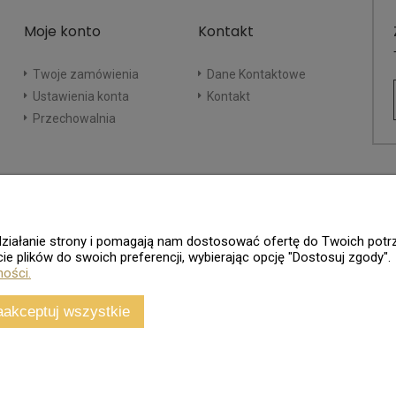
Moje konto
Kontakt
Twoje zamówienia
Dane Kontaktowe
Ustawienia konta
Kontakt
Przechowalnia
e działanie strony i pomagają nam dostosować ofertę do Twoich po
ie plików do swoich preferencji, wybierając opcję "Dostosuj zgody".
ności.
aakceptuj wszystkie
Sklep internetowy
Shoper.pl
Wszelkie Prawa Zastrzeżone - 2026. Sklep Numizmatyczny.Com