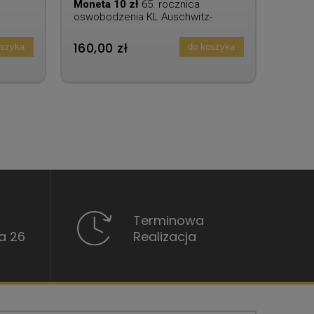
Moneta 10 zł
65. rocznica
oswobodzenia KL Auschwitz-
Birkenau
160,00 zł
oszyka
do koszyka
Terminowa
a 26
Realizacja