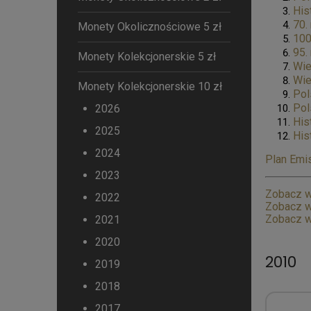
His
70.
Monety Okolicznościowe 5 zł
100
95.
Monety Kolekcjonerskie 5 zł
Wie
Wie
Monety Kolekcjonerskie 10 zł
Pol
Pol
2026
His
2025
His
2024
Plan Emis
2023
Zobacz w
2022
Zobacz w
Zobacz w
2021
2020
2010
2019
2018
2017