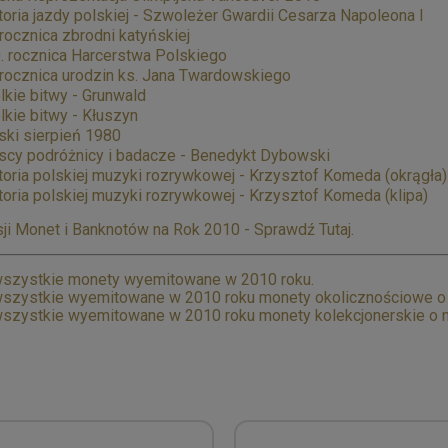
toria jazdy polskiej - Szwoleżer Gwardii Cesarza Napoleona I
 rocznica zbrodni katyńskiej
. rocznica Harcerstwa Polskiego
 rocznica urodzin ks. Jana Twardowskiego
lkie bitwy - Grunwald
lkie bitwy - Kłuszyn
ski sierpień 1980
scy podróżnicy i badacze - Benedykt Dybowski
toria polskiej muzyki rozrywkowej - Krzysztof Komeda (okrągła)
toria polskiej muzyki rozrywkowej - Krzysztof Komeda (klipa)
ji Monet i Banknotów na Rok 2010 - Sprawdź Tutaj.
szystkie monety wyemitowane w 2010 roku.
szystkie wyemitowane w 2010 roku monety okolicznościowe o n
szystkie wyemitowane w 2010 roku monety kolekcjonerskie o n