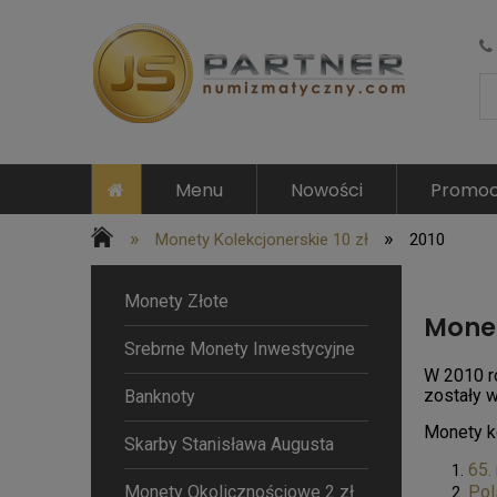
Menu
Nowości
Promoc
»
»
Monety Kolekcjonerskie 10 zł
2010
Monety Złote
Monet
Srebrne Monety Inwestycyjne
W 2010 r
zostały w
Banknoty
Monety k
Skarby Stanisława Augusta
65.
Monety Okolicznościowe 2 zł
Pol