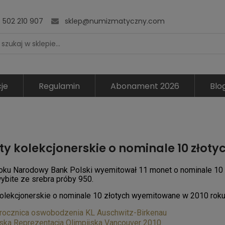
502 210 907
sklep@numizmatyczny.com
je
Regulamin
Abonament 2026
Blo
y kolekcjonerskie o nominale 10 złotyc
oku Narodowy Bank Polski wyemitował 11 monet o nominale 10 
ybite ze srebra próby 950.
olekcjonerskie o nominale 10 złotych wyemitowane w 2010 roku
 rocznica oswobodzenia KL Auschwitz-Birkenau
ska Reprezentacja Olimpijska Vancouver 2010