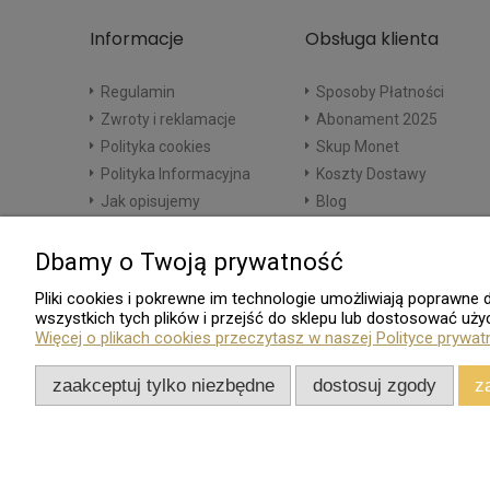
Informacje
Obsługa klienta
Regulamin
Sposoby Płatności
Zwroty i reklamacje
Abonament 2025
Polityka cookies
Skup Monet
Polityka Informacyjna
Koszty Dostawy
Jak opisujemy
Blog
Dbamy o Twoją prywatność
Pliki cookies i pokrewne im technologie umożliwiają poprawn
wszystkich tych plików i przejść do sklepu lub dostosować użyc
Więcej o plikach cookies przeczytasz w naszej Polityce prywat
zaakceptuj tylko niezbędne
dostosuj zgody
z