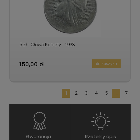
5 zł - Głowa Kobiety - 1933
150,00 zł
do koszyka
1
2
3
4
5
...
7
Gwarancja
Rzetelny opis