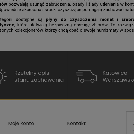
tów
pozwalają usunąć zabrudzenia, osady i ślady utleniania w kon
dpowiednie akcesoria i środki czyszczące pomagają zachować natural
tegorii dostępne są
płyny do czyszczenia monet i srebr
tyczne
, które ułatwiają bezpieczną obsługę zbiorów. To rozwią
onych kolekcjonerów, którzy chcą dbać o swoje numizmaty w sposó
Rzetelny opis
Katowice
stanu zachowania
Warszawsk
Moje konto
Kontakt