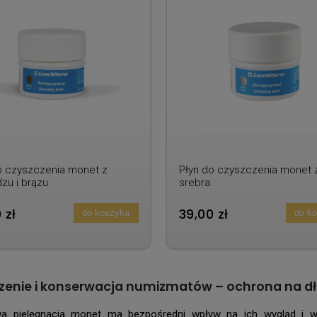
o czyszczenia monet z
Płyn do czyszczenia monet 
zu i brązu.
srebra.
 zł
39,00 zł
do koszyka
do k
zenie i konserwacja numizmatów – ochrona na dł
wa pielęgnacja monet ma bezpośredni wpływ na ich wygląd i w