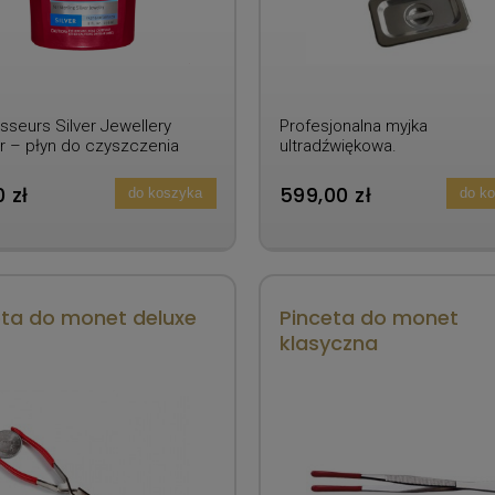
sseurs Silver Jewellery
Profesjonalna myjka
r – płyn do czyszczenia
ultradźwiękowa.
 zł
599,00 zł
do koszyka
do k
eta do monet deluxe
Pinceta do monet
klasyczna