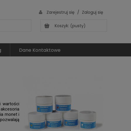
/
Zarejestruj się
Zaloguj się
Koszyk:
(pusty)
g
Dane Kontaktowe
 wartości
akcesoria
ia monet i
 pozwalają