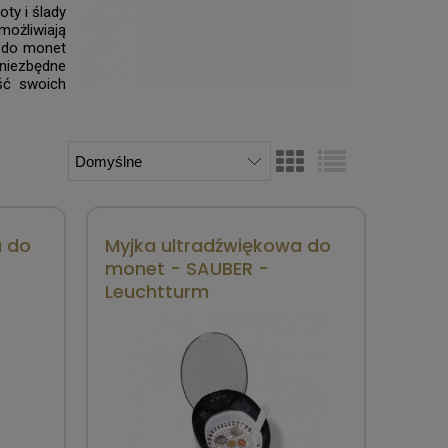
ty i ślady
możliwiają
y do monet
 niezbędne
ść swoich
a do
Myjka ultradźwiękowa do
monet - SAUBER -
Leuchtturm