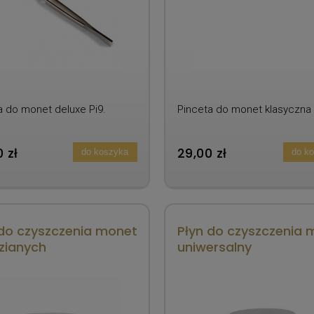
a do monet deluxe Pi9.
Pinceta do monet klasyczna 
 zł
29,00 zł
do koszyka
do k
 do czyszczenia monet
Płyn do czyszczenia 
zianych
uniwersalny