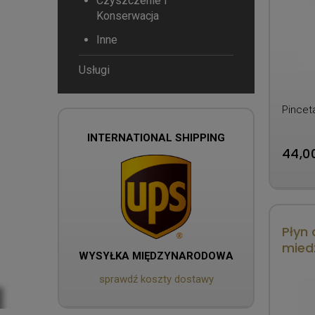
Czyszczenie i
Konserwacja
Inne
Usługi
Pincet
INTERNATIONAL SHIPPING
44,00
Płyn
mied
WYSYŁKA MIĘDZYNARODOWA
sprawdź koszty dostawy