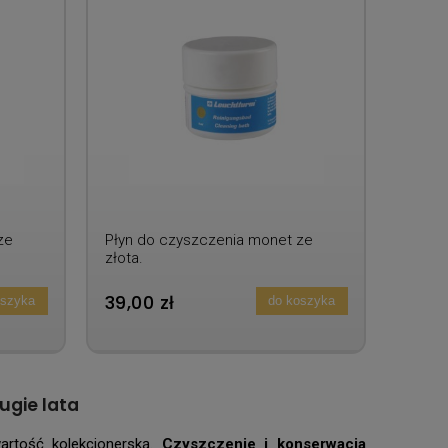
ze
Płyn do czyszczenia monet ze
złota.
39,00 zł
oszyka
do koszyka
ugie lata
artość kolekcjonerską.
Czyszczenie i konserwacja