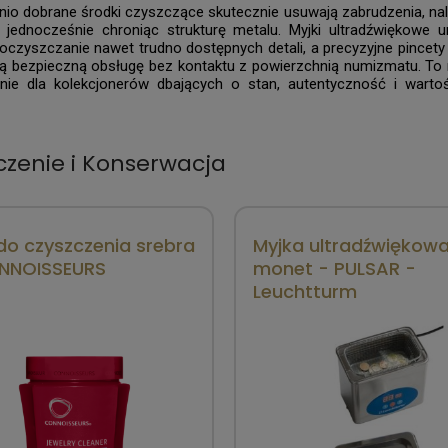
io dobrane środki czyszczące skutecznie usuwają zabrudzenia, nalo
a, jednocześnie chroniąc strukturę metalu. Myjki ultradźwiękowe u
oczyszczanie nawet trudno dostępnych detali, a precyzyjne pincet
ą bezpieczną obsługę bez kontaktu z powierzchnią numizmatu. To
nie dla kolekcjonerów dbających o stan, autentyczność i warto
czenie i Konserwacja
do czyszczenia srebra
Myjka ultradźwiękow
NNOISSEURS
monet - PULSAR -
Leuchtturm