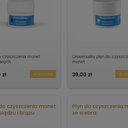
o czyszczenia monet
Uniwersalny płyn do czyszcz
anych.
monet.
 zł
39,00 zł
do koszyka
do k
 do czyszczenia monet
Płyn do czyszczenia 
iądzu i brązu
ze srebra