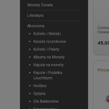
Monety Świata
Literatura
Akcesoria
Connoi
Cleane
Kuferki i Walizki
srebra
Kasety rocznikowe
45,00
Kuferki i Palety
Albumy na Monety
Kapsle na monety
Pinc
Kapsle i Pudełka
Leuchtturm
Holdery
Optyka
Dla Banknotów