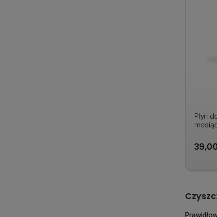
Płyn d
mosiąd
39,00
Czyszc
Prawidło