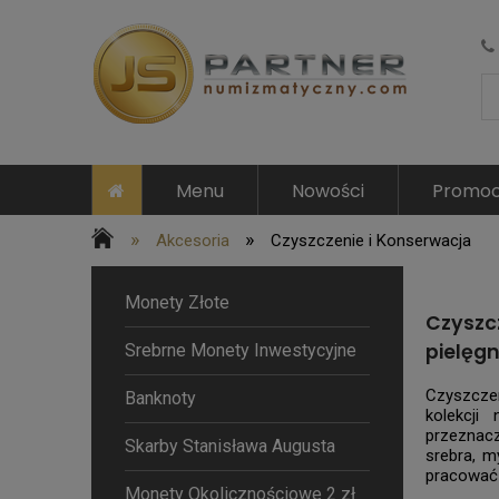
Menu
Nowości
Promoc
»
»
Akcesoria
Czyszczenie i Konserwacja
Monety Złote
Czyszc
pielęgn
Srebrne Monety Inwestycyjne
Czyszcze
Banknoty
kolekcji
przeznacz
Skarby Stanisława Augusta
srebra, m
pracować 
Monety Okolicznościowe 2 zł