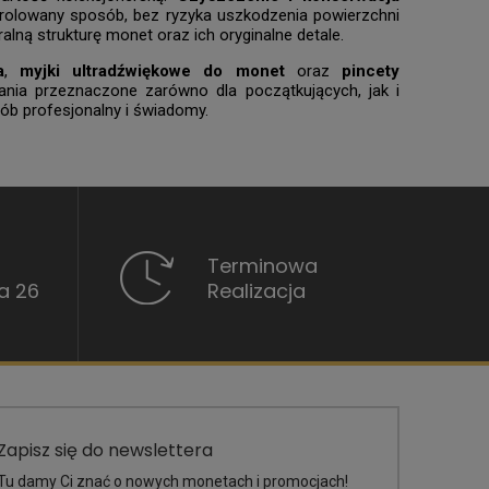
trolowany sposób, bez ryzyka uszkodzenia powierzchni
ną strukturę monet oraz ich oryginalne detale.
a
,
myjki ultradźwiękowe do monet
oraz
pincety
zania przeznaczone zarówno dla początkujących, jak i
b profesjonalny i świadomy.
Terminowa
a 26
Realizacja
Zapisz się do newslettera
Tu damy Ci znać o nowych monetach i promocjach!