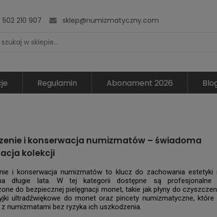
502 210 907
sklep@numizmatyczny.com
je
Regulamin
Abonament 2026
Blo
zenie i konserwacja numizmatów – świadoma
acja kolekcji
nie i konserwacja numizmatów to klucz do zachowania estetyki i
 na długie lata. W tej kategorii dostępne są profesjonalne 
one do bezpiecznej pielęgnacji monet, takie jak płyny do czyszczen
yjki ultradźwiękowe do monet oraz pincety numizmatyczne, które
z numizmatami bez ryzyka ich uszkodzenia.