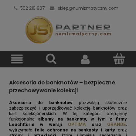
502 210 907
sklep@numizmatyczny.com
Akcesoria do banknotów – bezpieczne
przechowywanie kolekcji
Akcesoria do banknotów
pozwalają skutecznie
zabezpieczyć i uporządkować kolekcję banknotów oraz
kart kolekcjonerskich. W tej kategorii oferujemy
funkcjonalne
albumy na banknoty, w tym z firmy
Leuchtturm w wersji
OPTIMA
oraz
GRANDE
,
wytrzymałe
folie ochronne na banknoty i karty
oraz
strony i przekładki
, które ułatwiają segregację i