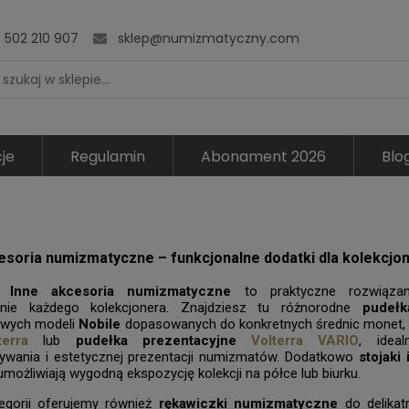
502 210 907
sklep@numizmatyczny.com
je
Regulamin
Abonament 2026
Blo
esoria numizmatyczne – funkcjonalne dodatki dla kolekcjo
ia
Inne akcesoria numizmatyczne
to praktyczne rozwiązani
nie każdego kolekcjonera. Znajdziesz tu różnorodne
pudeł
wych modeli
Nobile
dopasowanych do konkretnych średnic monet, 
erra
lub
pudełka prezentacyjne
Volterra VARIO
, idea
ywania i estetycznej prezentacji numizmatów. Dodatkowo
stojaki
umożliwiają wygodną ekspozycję kolekcji na półce lub biurku.
egorii oferujemy również
rękawiczki numizmatyczne
do delikat