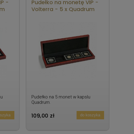
P -
Pudełko na monetę VIP -
um
Volterra - 5 x Quadrum
lu
Pudełko na 5 monet w kapslu
Quadrum.
109,00 zł
oszyka
do koszyka