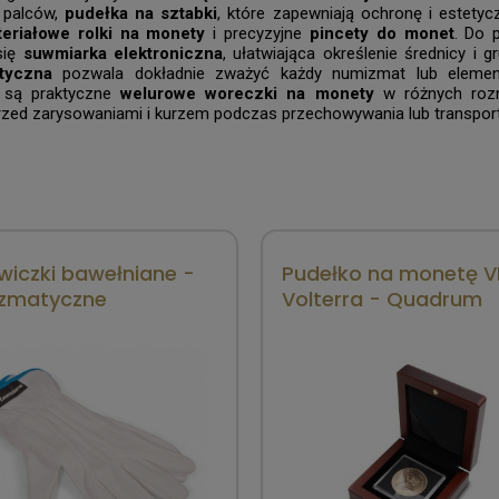
 palców,
pudełka na sztabki
, które zapewniają ochronę i estety
eriałowe rolki na monety
i precyzyjne
pincety do monet
. Do 
się
suwmiarka elektroniczna
, ułatwiająca określenie średnicy i 
tyczna
pozwala dokładnie zważyć każdy numizmat lub element
 są praktyczne
welurowe woreczki na monety
w różnych rozm
zed zarysowaniami i kurzem podczas przechowywania lub transport
wiczki bawełniane -
Pudełko na monetę VI
zmatyczne
Volterra - Quadrum