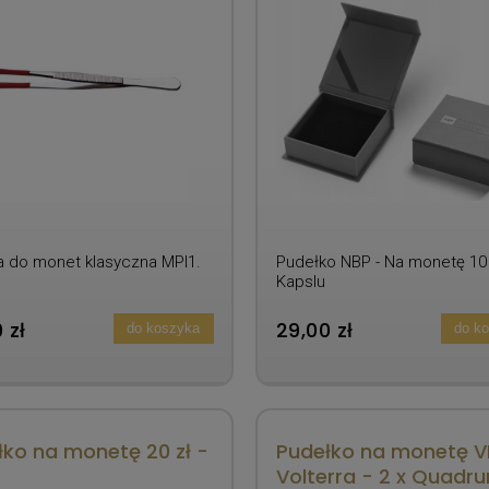
a do monet klasyczna MPI1.
Pudełko NBP - Na monetę 10 
Kapslu
 zł
29,00 zł
do koszyka
do k
łko na monetę 20 zł -
Pudełko na monetę VI
Volterra - 2 x Quadr