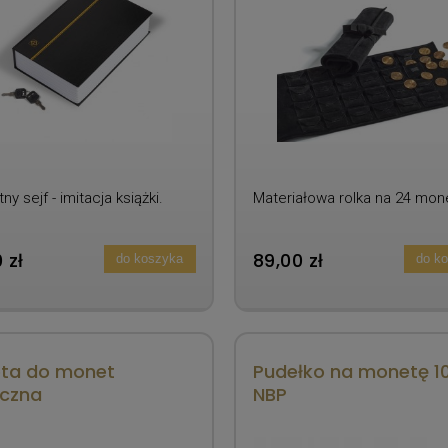
ny sejf - imitacja książki.
Materiałowa rolka na 24 mone
 zł
89,00 zł
do koszyka
do k
eta do monet
Pudełko na monetę 10
yczna
NBP