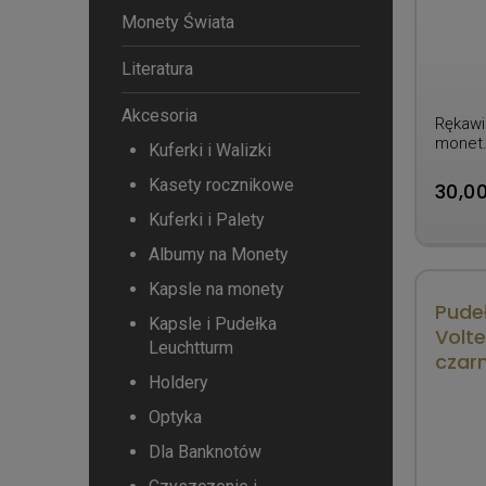
Monety Świata
Literatura
Akcesoria
Rękawi
monet
Kuferki i Walizki
Kasety rocznikowe
30,00
Kuferki i Palety
Albumy na Monety
Kapsle na monety
Pudeł
Kapsle i Pudełka
Volte
Leuchtturm
czar
Holdery
Optyka
Dla Banknotów