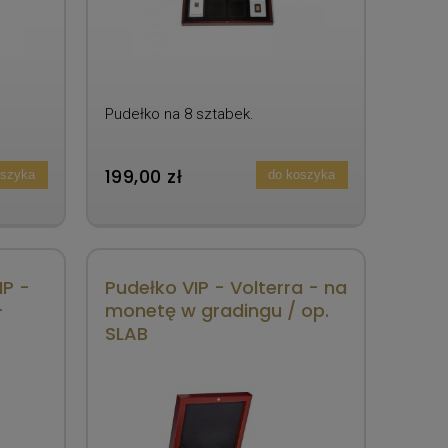
Pudełko na 8 sztabek.
199,00 zł
oszyka
do koszyka
IP -
Pudełko VIP - Volterra - na
-
monetę w gradingu / op.
SLAB