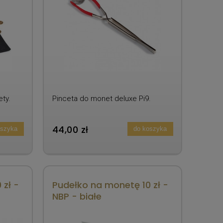
ty.
Pinceta do monet deluxe Pi9.
44,00 zł
oszyka
do koszyka
 zł -
Pudełko na monetę 10 zł -
NBP - białe