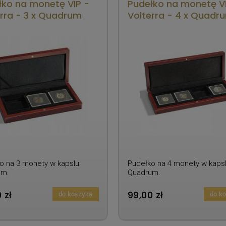
łko na monetę VIP -
Pudełko na monetę VI
rra - 3 x Quadrum
Volterra - 4 x Quadr
o na 3 monety w kapslu
Pudełko na 4 monety w kaps
um.
Quadrum.
 zł
99,00 zł
do koszyka
do k