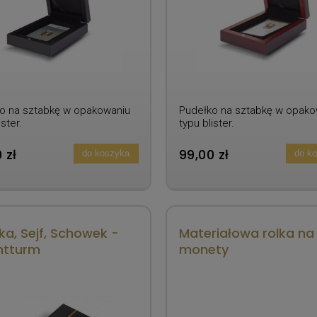
o na sztabkę w opakowaniu
Pudełko na sztabkę w opako
ister.
typu blister.
 zł
99,00 zł
do koszyka
do k
ka, Sejf, Schowek -
Materiałowa rolka na
htturm
monety