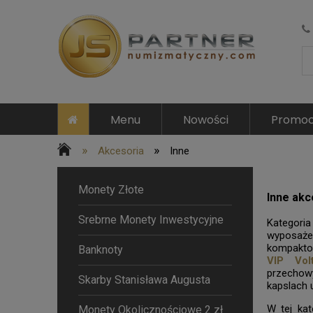
Menu
Nowości
Promoc
»
»
Akcesoria
Inne
Monety Złote
Inne akc
Srebrne Monety Inwestycyjne
Kategor
wyposaże
kompakto
Banknoty
VIP Volt
przechow
Skarby Stanisława Augusta
kapslach 
W tej kat
Monety Okolicznościowe 2 zł