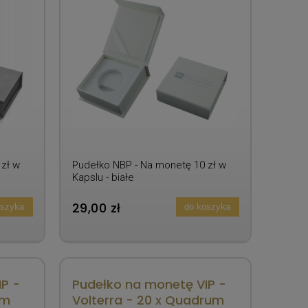
zł w
Pudełko NBP - Na monetę 10 zł w
Kapslu - białe
29,00 zł
oszyka
do koszyka
P -
Pudełko na monetę VIP -
um
Volterra - 20 x Quadrum