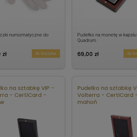
czki numizmatyczne do
Pudełko na monetę w kapslu
.
Quadrum.
 zł
69,00 zł
do koszyka
do k
ko na sztabkę VIP -
Pudełko na sztabkę V
rra - CertiCard -
Volterra - CertiCard 
ne
mahoń