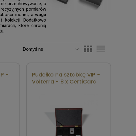
czne przechowywanie, a
precyzyjnych pomiarów
grubości monet, a
waga
 kolekcji. Dodatkowo
iarach, które chronią
u.
P -
Pudełko na sztabkę VIP -
Volterra - 8 x CertiCard