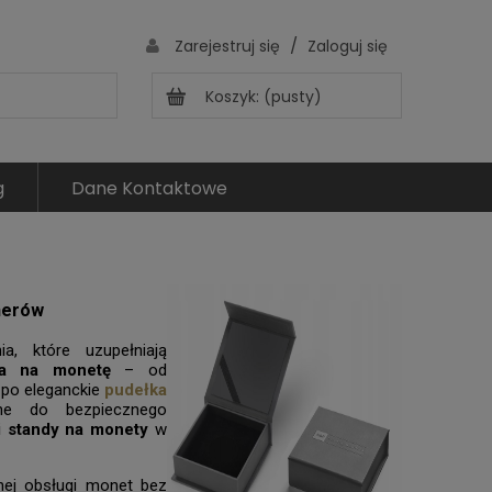
/
Zarejestruj się
Zaloguj się
Koszyk:
(pusty)
g
Dane Kontaktowe
nerów
a, które uzupełniają
ka na monetę
– od
po eleganckie
pudełka
lne do bezpiecznego
 i standy na monety
w
nej obsługi monet bez