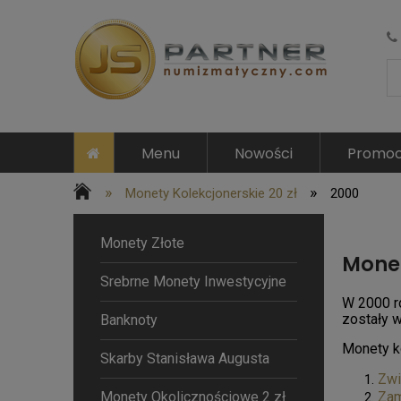
Menu
Nowości
Promoc
»
»
Monety Kolekcjonerskie 20 zł
2000
Monety Złote
Monet
Srebrne Monety Inwestycyjne
W 2000 r
zostały 
Banknoty
Monety k
Skarby Stanisława Augusta
Zwi
Monety Okolicznościowe 2 zł
Zam