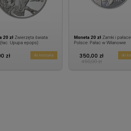
a 20 zł
Zwierzęta świata:
Moneta 20 zł
Zamki i pałac
(łac. Upupa epops)
Polsce: Pałac w Wilanowie
0 zł
350,00 zł
do koszyka
do k
450,00 zł