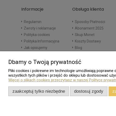
Informacje
Obsługa klienta
Regulamin
Sposoby Płatności
Zwroty i reklamacje
Abonament 2025
Polityka cookies
Skup Monet
Polityka Informacyjna
Koszty Dostawy
Jak opisujemy
Blog
Dbamy o Twoją prywatność
Pliki cookies i pokrewne im technologie umożliwiają poprawn
wszystkich tych plików i przejść do sklepu lub dostosować użyc
Więcej o plikach cookies przeczytasz w naszej Polityce prywat
zaakceptuj tylko niezbędne
dostosuj zgody
z