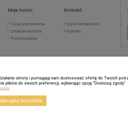
Moje konto
Kontakt
Twoje zamówienia
Dane Kontaktowe
Ustawienia konta
Kontakt
Przechowalnia
e działanie strony i pomagają nam dostosować ofertę do Twoich po
ie plików do swoich preferencji, wybierając opcję "Dostosuj zgody".
ności.
aakceptuj wszystkie
Sklep internetowy
Shoper.pl
Wszelkie Prawa Zastrzeżone - 2026. Sklep Numizmatyczny.Com