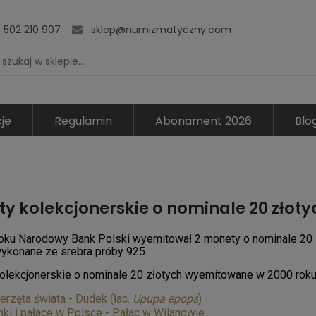
502 210 907
sklep@numizmatyczny.com
je
Regulamin
Abonament 2026
Blo
y kolekcjonerskie o nominale 20 złoty
oku Narodowy Bank Polski wyemitował 2 monety o nominale 20 
wykonane ze srebra próby 925.
olekcjonerskie o nominale 20 złotych wyemitowane w 2000 roku
erzęta świata - Dudek (łac.
Upupa epops
)
ki i pałace w Polsce - Pałac w Wilanowie