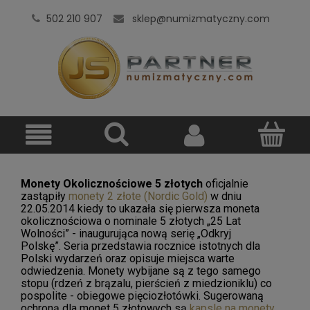
502 210 907
sklep@numizmatyczny.com
Monety Okolicznościowe 5 złotych
oficjalnie
zastąpiły
monety 2 złote (Nordic Gold)
w dniu
22.05.2014 kiedy to ukazała się pierwsza moneta
okolicznościowa o nominale 5 złotych „25 Lat
Wolności” - inaugurująca nową serię „Odkryj
Polskę”. Seria przedstawia rocznice istotnych dla
Polski wydarzeń oraz opisuje miejsca warte
odwiedzenia. Monety wybijane są z tego samego
stopu (rdzeń z brązalu, pierścień z miedzioniklu) co
pospolite - obiegowe pięciozłotówki. Sugerowaną
ochroną dla monet 5 złotowych są
kapsle na monety