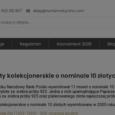
502 210 907
sklep@numizmatyczny.com
je
Regulamin
Abonament 2026
Blo
y kolekcjonerskie o nominale 10 złotyc
oku Narodowy Bank Polski wyemitował 11 monet o nominale 10 
ybite ze srebra próby 925. Jedna z nich upamiętniająca Papieża
 ze srebra próby 925 oraz platerowanego złota najwyższej prób
olekcjonerskie o nominale 10 złotych wyemitowane w 2005 roku
ołaj Rej (1505-1569) - 500. rocznica urodzin