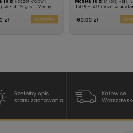
a 10 zł
Poczet królów i
Moneta 10 zł
Mikołaj Rej (15
 polskich: August II Mocny
1569) – 500. rocznica urodzi
1706, 1709-1733)
0 zł
160,00 zł
do koszyka
do k
Rzetelny opis
Katowice
stanu zachowania
Warszawsk