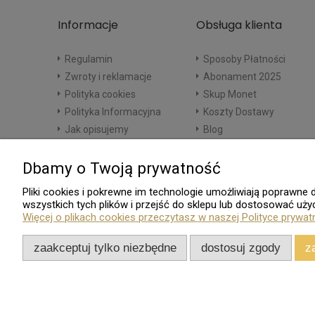
Informacje
Obsługa klienta
Regulamin
Sposoby Płatności
Zwroty i reklamacje
Abonament 2025
Polityka cookies
Skup Monet
Polityka Informacyjna
Koszty Dostawy
Jak opisujemy
Blog
Dbamy o Twoją prywatność
Pliki cookies i pokrewne im technologie umożliwiają poprawn
wszystkich tych plików i przejść do sklepu lub dostosować użyc
Więcej o plikach cookies przeczytasz w naszej Polityce prywat
zaakceptuj tylko niezbędne
dostosuj zgody
z