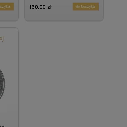
160,00 zł
oszyka
do koszyka
ej