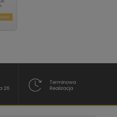
05-
n
oszyka
Terminowa
a 26
Realizacja