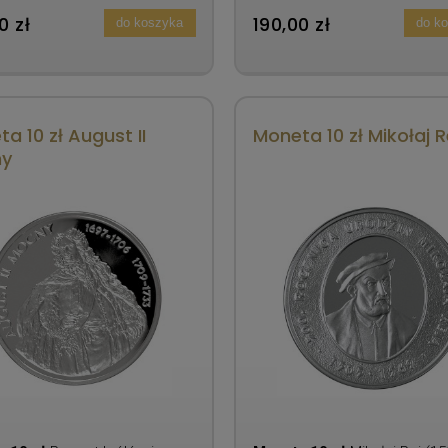
0 zł
190,00 zł
do koszyka
do k
a 10 zł August II
Moneta 10 zł Mikołaj R
y