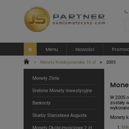
Menu
Nowości
Promoc
»
»
Monety Kolekcjonerskie 10 zł
2005
Monety Złote
Monet
Srebrne Monety Inwestycyjne
W 2005 r
zostały w
Banknoty
wykonana
Skarby Stanisława Augusta
Monety k
Mik
Monety Okolicznościowe 2 zł