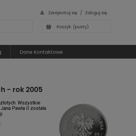
/
Zarejestruj się
Zaloguj się
Koszyk:
(pusty)
g
Dane Kontaktowe
h - rok 2005
złotych. Wszystkie
 Jana Pawła II została
y.
: