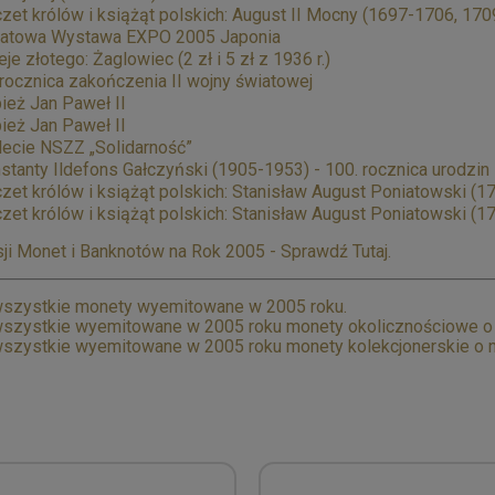
zet królów i książąt polskich: August II Mocny (1697-1706, 170
atowa Wystawa EXPO 2005 Japonia
eje złotego: Żaglowiec (2 zł i 5 zł z 1936 r.)
 rocznica zakończenia II wojny światowej
ież Jan Paweł II
ież Jan Paweł II
lecie NSZZ „Solidarność”
stanty Ildefons Gałczyński (1905-1953) - 100. rocznica urodzin
zet królów i książąt polskich: Stanisław August Poniatowski (1
zet królów i książąt polskich: Stanisław August Poniatowski (1
ji Monet i Banknotów na Rok 2005 - Sprawdź Tutaj.
szystkie monety wyemitowane w 2005 roku.
szystkie wyemitowane w 2005 roku monety okolicznościowe o n
szystkie wyemitowane w 2005 roku monety kolekcjonerskie o n