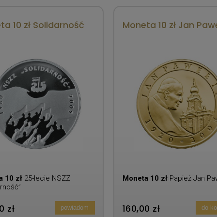
a 10 zł Solidarność
Moneta 10 zł Jan Paweł
a 10 zł
25-lecie NSZZ
Moneta 10 zł
Papież Jan Paw
arność”
0 zł
160,00 zł
powiadom
do k