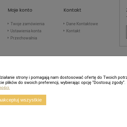
Moje konto
Kontakt
Twoje zamówienia
Dane Kontaktowe
Ustawienia konta
Kontakt
Przechowalnia
e działanie strony i pomagają nam dostosować ofertę do Twoich po
ie plików do swoich preferencji, wybierając opcję "Dostosuj zgody".
ności.
aakceptuj wszystkie
Sklep internetowy
Shoper.pl
Wszelkie Prawa Zastrzeżone - 2026. Sklep Numizmatyczny.Com