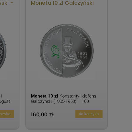
ski -
Moneta 10 zł Gałczyński
i
Moneta 10 zł
Konstanty Ildefons
ugust
Gałczyński (1905-1953) – 100.
rocznica urodzin
160,00 zł
oszyka
do koszyka