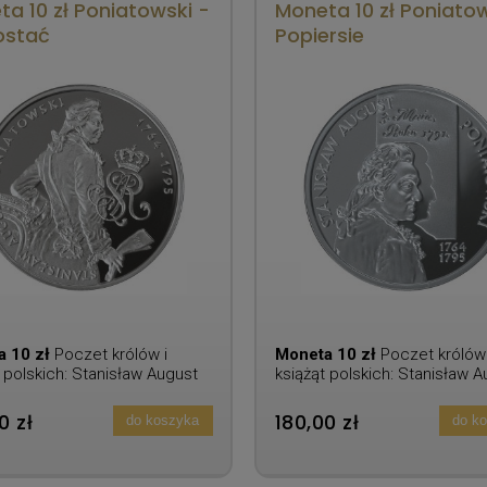
a 10 zł Poniatowski -
Moneta 10 zł Poniatow
ostać
Popiersie
a 10 zł
Poczet królów i
Moneta 10 zł
Poczet królów 
 polskich: Stanisław August
książąt polskich: Stanisław A
owski (1764-1795)
Poniatowski (1764-1795)
0 zł
180,00 zł
do koszyka
do k