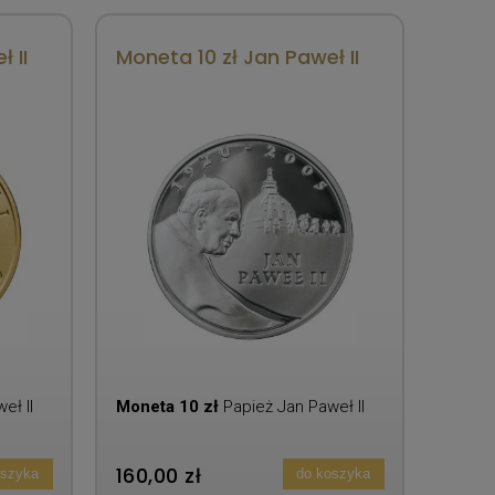
 II
Moneta 10 zł Jan Paweł II
eł II
Moneta 10 zł
Papież Jan Paweł II
160,00 zł
oszyka
do koszyka