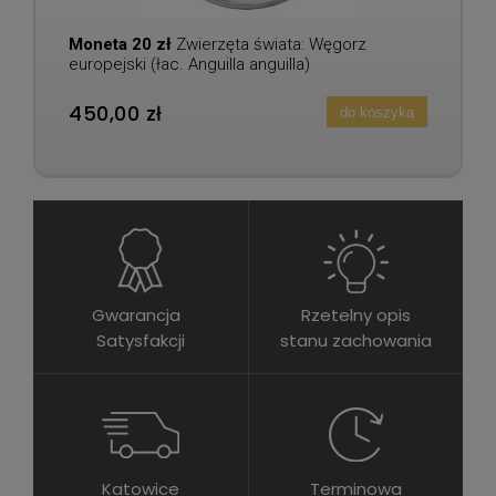
Moneta 20 zł
Zwierzęta świata: Węgorz
europejski (łac. Anguilla anguilla)
450,00 zł
do koszyka
Gwarancja
Rzetelny opis
Satysfakcji
stanu zachowania
Katowice
Terminowa