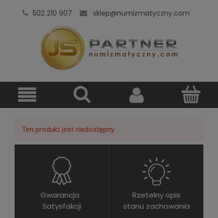
502 210 907
sklep@numizmatyczny.com
Ten produkt jest niedostępny.
Gwarancja
Rzetelny opis
Satysfakcji
stanu zachowania