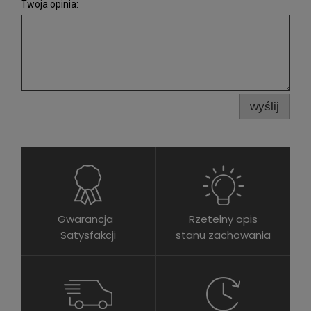
Twoja opinia:
wyślij
Gwarancja
Rzetelny opis
Satysfakcji
stanu zachowania