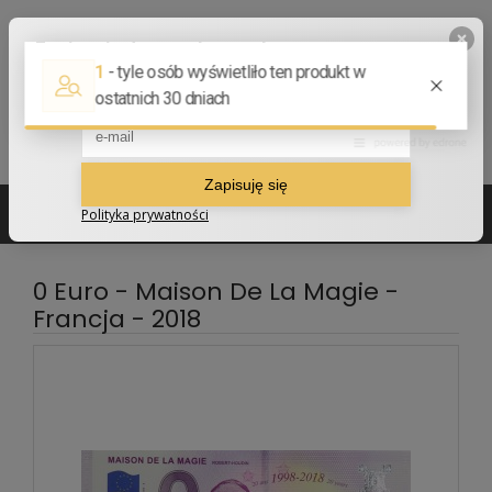
502 210 907
sklep@numizmatyczny.com
0 Euro - Maison De La Magie -
Francja - 2018