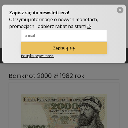
502 210 907
sklep@numizmatyczny.com
Banknot 2000 zł 1982 rok