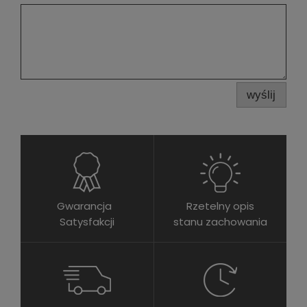
wyślij
Gwarancja
Rzetelny opis
Satysfakcji
stanu zachowania