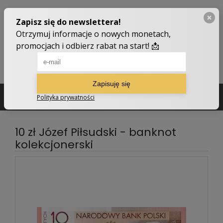
502 210 907
sklep@numizmatyczny.com
10 zł Józef Piłsudski - banknot
kolekcjonerski