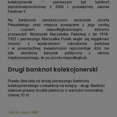
kolekcjonerski – pierwszym był banknot
pięćdziesięciozłotowy z 2006 r. poświęcony Janowi
Pawłowi II.
Na banknocie zamieszczono wizerunek Józefa
Piłsudskiego oraz miejsca powiązane z jego osobą
i czynem niepodległościowym, któremu
przewodził. Wizerunek Naczelnika Państwa z lat 1918-
1922 i pierwszego Marszałka Polski wiąże się wyjątkowo
mocno z wydarzeniem odrodzenia państwa
i w powszechnej świadomości reprezentuje dziś nie
tyle określony kierunek polityczny z okresu
międzywojennego, ile po prostu niepodległość.
Drugi banknot kolekcjonerski
Prawie dwa lata od emisji pierwszego banknotu
kolekcjonerskiego czekaliśmy na kolejny - drugi. Banknot
stanowi prawny środek płatniczy o wartości nominalnej
równej 10 zł.
Link do opisu NBP