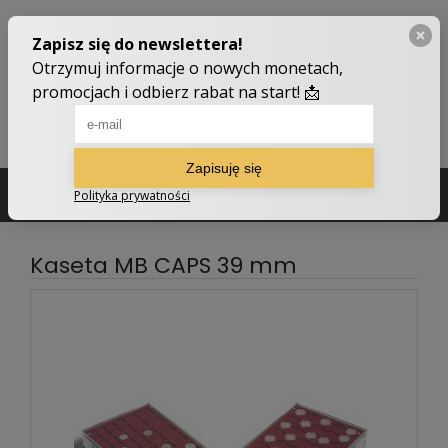
502 210 907
sklep@numizmatyczny.com
Kaseta MB CAPS 39 mm