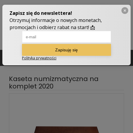
502 210 907
sklep@numizmatyczny.com
Kaseta numizmatyczna na
komplet 2020