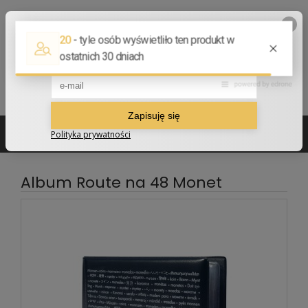
502 210 907
sklep@numizmatyczny.com
Album Route na 48 Monet