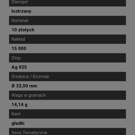
Stempel
lustrzany
Nominał
10 złotych
Nakład
15 000
Stop
Ag 925
Średnica / Rozmiar
Ø 32,00 mm
Waga w gramach
14,14 g
Rant
gładki
Seria Tematyczna