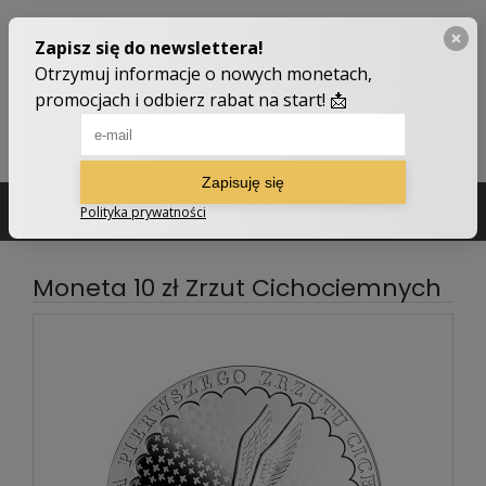
502 210 907
sklep@numizmatyczny.com
Moneta 10 zł Zrzut Cichociemnych