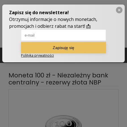
502 210 907
sklep@numizmatyczny.com
Moneta 100 zł - Niezależny bank
centralny - rezerwy złota NBP