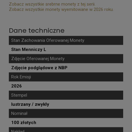
Zobacz wszystkie srebrne monety z tej serii.
Zobacz wszystkie monety wyemitowane w 2026 roku.
Dane techniczne
Stan Zachowania Oferowanej Monety
Stan Menniczy L
Zdjęcie Oferowanej Monety
Zdjęcie podglądowe z NBP
Rok Emisji
2026
Stempel
lustrzany / zwykły
Nominał
100 złotych
Nakład