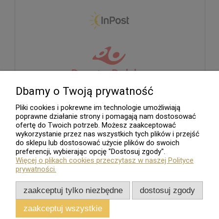
Dbamy o Twoją prywatność
Pliki cookies i pokrewne im technologie umożliwiają
poprawne działanie strony i pomagają nam dostosować
ofertę do Twoich potrzeb. Możesz zaakceptować
wykorzystanie przez nas wszystkich tych plików i przejść
do sklepu lub dostosować użycie plików do swoich
preferencji, wybierając opcję "Dostosuj zgody".
Więcej o plikach cookies przeczytasz w naszej Polityce
prywatności.
Sklep internetowy
Shoper.pl
zaakceptuj tylko niezbędne
dostosuj zgody
Wszelkie Prawa Zastrzeżone - 2026. Sklep Numizmatyczny.Com
zaakceptuj wszystkie