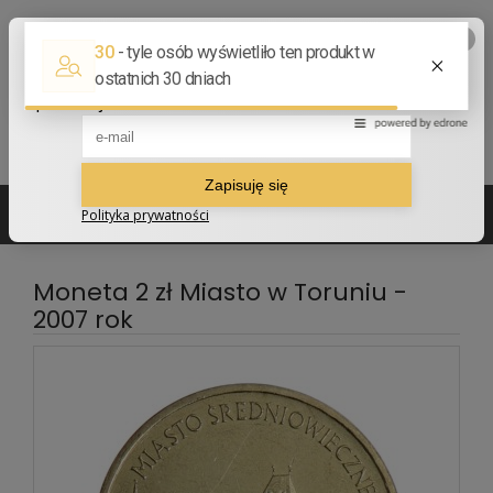
502 210 907
sklep@numizmatyczny.com
Moneta 2 zł Miasto w Toruniu -
2007 rok