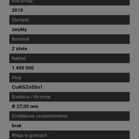
Rok Emisji
2010
Stempel
zwykły
Nominał
2 złote
Nakład
1 400 000
Stop
CuAl5Zn5Sn1
Średnica / Rozmiar
Ø 27,00 mm
Dodatkowe uszlachetnienie
brak
Waga w gramach