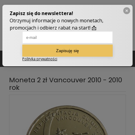
502 210 907
sklep@numizmatyczny.com
Moneta 2 zł Vancouver 2010 - 2010
rok