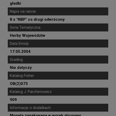
gładki
Napis na rancie
8 x "NBP" co drugi odwrócony
Seria Tematyczna
Herby Województw
Data Emisji
17.05.2004
Grading
Nie dotyczy
Katalog Fisher
OB(2)073
Katalog J. Parchimowicz
909
Informacje o dodatkach
Moneta zapakowana w worek strunowy