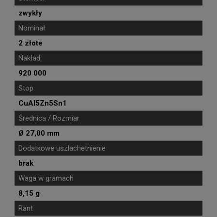
zwykły
Nominał
2 złote
Nakład
920 000
Stop
CuAl5Zn5Sn1
Średnica / Rozmiar
Ø 27,00 mm
Dodatkowe uszlachetnienie
brak
Waga w gramach
8,15 g
Rant