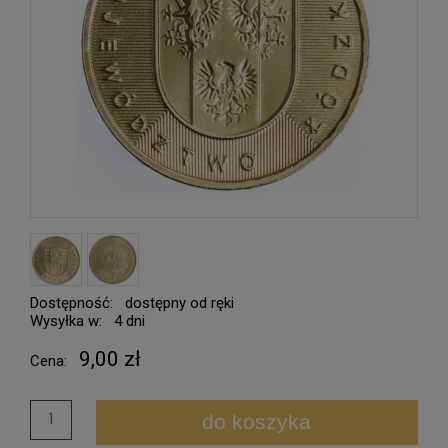
Dostępność:
dostępny od ręki
Wysyłka w:
4 dni
9,00 zł
Cena:
do koszyka