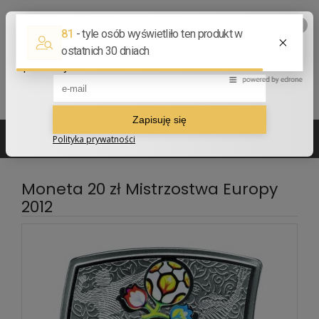
502 210 907
sklep@numizmatyczny.com
Moneta 20 zł Mistrzostwa Europy
2012