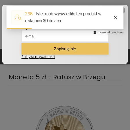
502 210 907
sklep@numizmatyczny.com
Moneta 5 zł - Ratusz w Brzegu