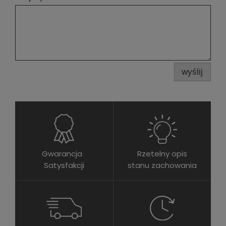
wyślij
Gwarancja
Rzetelny opis
Satysfakcji
stanu zachowania