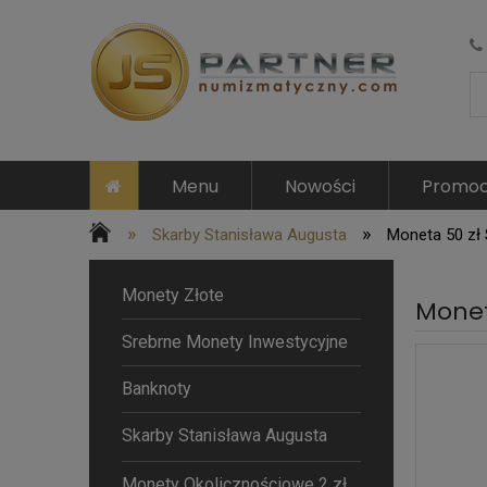
Menu
Nowości
Promoc
»
»
Skarby Stanisława Augusta
Moneta 50 zł
Monety Złote
Monet
Srebrne Monety Inwestycyjne
Banknoty
Skarby Stanisława Augusta
Monety Okolicznościowe 2 zł