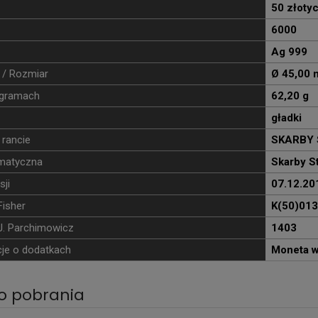
50 złoty
6000
Ag 999
 / Rozmiar
Ø 45,00
gramach
62,20 g
gładki
 rancie
SKARBY 
ematyczna
Skarby S
sji
07.12.20
Fisher
K(50)013
J. Parchimowicz
1403
je o dodatkach
Moneta w
do pobrania