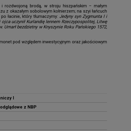
i i rozdwojoną brodą, w stroju hiszpańskim – małym
zczu z okazałym sobolowym kołnierzem; na szyi łańcuch
 po łacinie, który tłumaczymy:
Jedyny syn Zygmunta I i
i ojca uczynił Kurlandię lennem Rzeczypospolitej, Litwę
ów. Umarł bezdzietny w Knyszynie Roku Pańskiego 1572,
a monet pod względem inwestycyjnym oraz jakościowym
niczy I
podglądowe z NBP