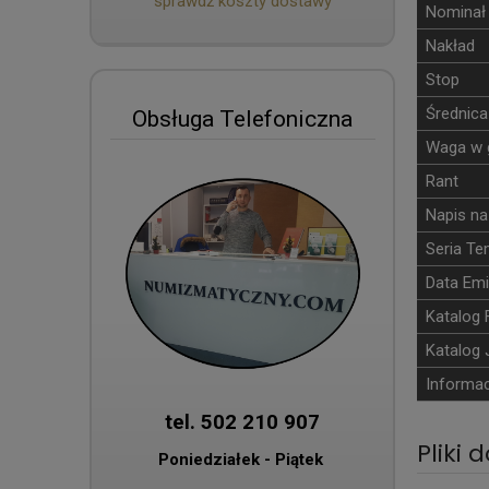
sprawdź koszty dostawy
Nominał
Nakład
Stop
Średnica
Obsługa Telefoniczna
Waga w 
Rant
Napis na
Seria T
Data Emi
Katalog 
Katalog 
Informac
tel. 502 210 907
Pliki 
Poniedziałek - Piątek