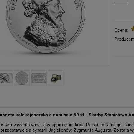
Ocena:
Producent
moneta kolekcjonerska o nominale 50 zł - Skarby Stanisława A
stała wyemitowana, aby upamiętnić króla Polski, ostatniego dziedz
przedstawiciela dynastii Jagiellonów, Zygmunta Augusta. Została wy