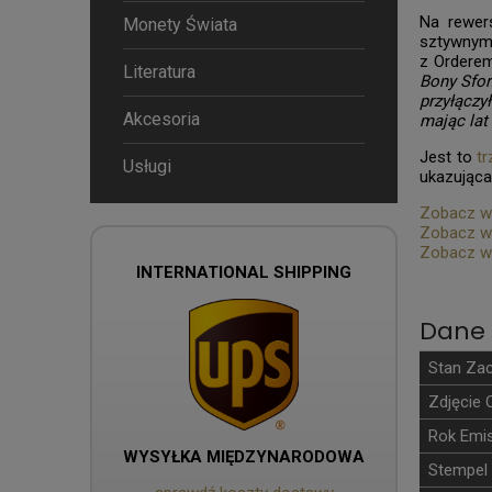
Na rewer
Monety Świata
sztywnym 
z Orderem
Literatura
Bony Sfor
przyłączy
Akcesoria
mając lat 
Jest to
tr
Usługi
ukazująca
Zobacz ws
Zobacz ws
Zobacz w
INTERNATIONAL SHIPPING
Dane 
Stan Za
Zdjęcie 
Rok Emis
WYSYŁKA MIĘDZYNARODOWA
Stempel