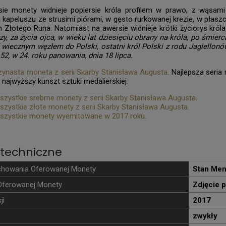
sie monety widnieje popiersie króla profilem w prawo, z wąsam
kapeluszu ze strusimi piórami, w gęsto rurkowanej krezie, w płas
 Złotego Runa. Natomiast na awersie widnieje krótki życiorys króla
zy, za życia ojca, w wieku lat dziesięciu obrany na króla, po śmierc
ł wiecznym węzłem do Polski, ostatni król Polski z rodu Jagiellon
52, w 24. roku panowania, dnia 18 lipca.
zynasta moneta z serii Skarby Stanisława Augusta
. Najlepsza seri
 najwyższy kunszt sztuki medalierskiej.
zystkie srebrne monety z serii Skarby Stanisława Augusta.
zystkie złote monety z serii Skarby Stanisława Augusta.
szystkie monety wyemitowane w 2017 roku.
techniczne
chowania Oferowanej Monety
Stan Men
Oferowanej Monety
Zdjęcie 
ji
2017
zwykły