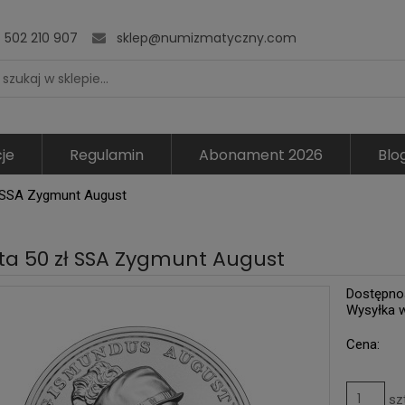
502 210 907
sklep@numizmatyczny.com
je
Regulamin
Abonament 2026
Blo
 SSA Zygmunt August
a 50 zł SSA Zygmunt August
Dostępno
Wysyłka 
Cena:
sz