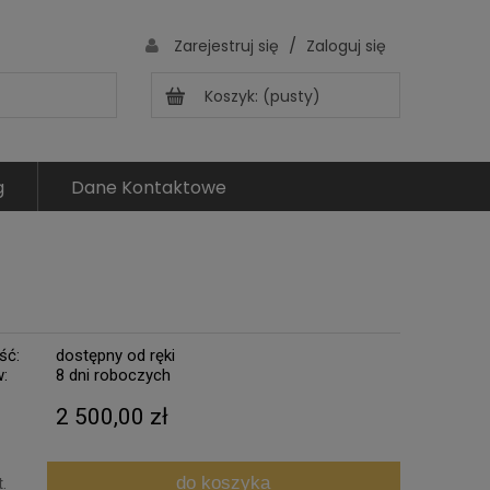
/
Zarejestruj się
Zaloguj się
Koszyk:
(pusty)
g
Dane Kontaktowe
ść:
dostępny od ręki
w:
8 dni roboczych
2 500,00 zł
do koszyka
t.