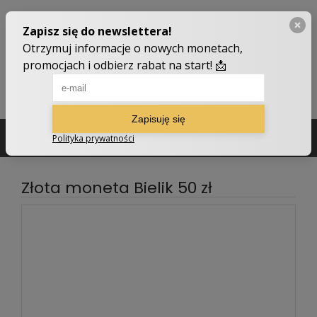
502 210 907
sklep@numizmatyczny.com
Złota moneta Bielik 50 zł