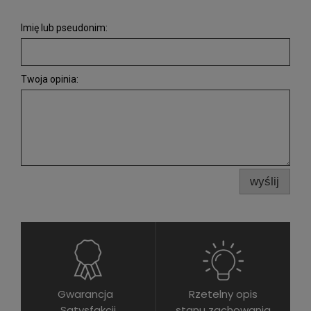
Imię lub pseudonim:
Twoja opinia:
wyślij
Gwarancja
Rzetelny opis
Satysfakcji
stanu zachowania