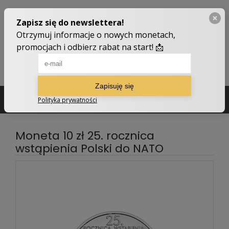
502 210 907
sklep@numizmatyczny.com
Moneta 10 zł 25. rocznica
wstąpienia Polski do NATO