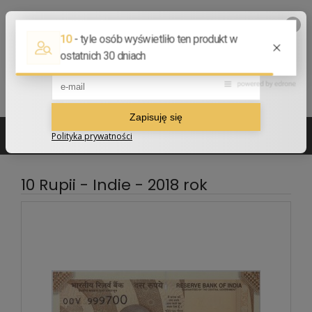
502 210 907
sklep@numizmatyczny.com
10 Rupii - Indie - 2018 rok