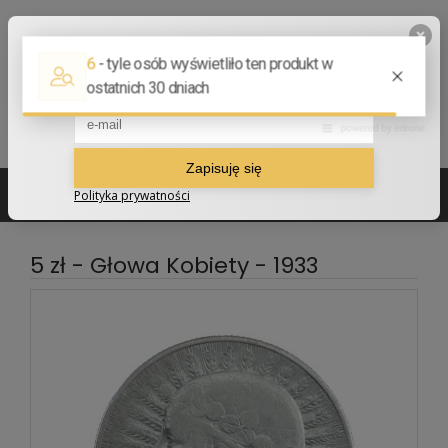
502 210 907
sklep@numizmatyczny.com
5 zł - Głowa Kobiety - 1933