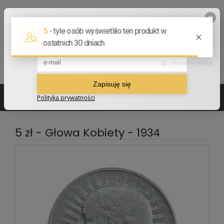
502 210 907
sklep@numizmatyczny.com
5 zł - Głowa Kobiety - 1934