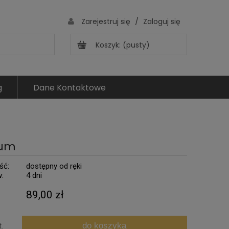
/
Zarejestruj się
Zaloguj się
Koszyk:
(pusty)
g
Dane Kontaktowe
rum
ść:
dostępny od ręki
w:
4 dni
89,00 zł
do koszyka
t.