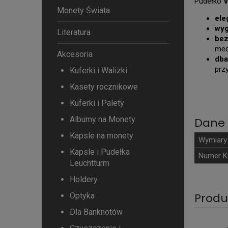
Pudełko
V
Monety Świata
ele
wyg
Literatura
bez
mec
Akcesoria
dba
prz
Kuferki i Walizki
Kasety rocznikowe
Kuferki i Palety
Albumy na Monety
Dane 
Kapsle na monety
Wymiary
Kapsle i Pudełka
Numer K
Leuchtturm
Holdery
Produ
Optyka
Dla Banknotów