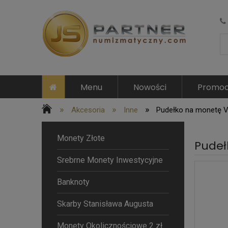
Menu
Nowości
Promoc
»
»
»
Akcesoria
Inne
Pudełko na monetę VI
Monety Złote
Pudeł
Srebrne Monety Inwestycyjne
Banknoty
Skarby Stanisława Augusta
Monety Okolicznościowe 2 zł