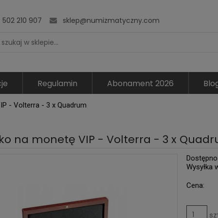
502 210 907
sklep@numizmatyczny.com
je
Regulamin
Abonament 2026
Blo
P - Volterra - 3 x Quadrum
ko na monetę VIP - Volterra - 3 x Quad
Dostępno
Wysyłka 
Cena:
sz