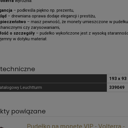
olterra
wyróżnia:
gancja
– podkreśla piękno np. prezentu,
ląd
– drewniana oprawa dodaje elegancji i prestiżu,
pieczeństwo
– masz pewność, że monety umieszczone w pudełku 
hanicznymi czy zarysowaniami,
łość o szczegóły
– pudełko wykończone jest z wysoką staranności
yjemny w dotyku materiał.
techniczne
193 x 9
atalogowy Leuchtturm
339049
kty powiązane
Pudełko na monetę VIP - Volterra -