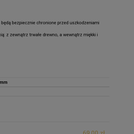
będą bezpiecznie chronione przed uszkodzeniami
ą: z zewnątrz trwałe drewno, a wewnątrz miękki i
3 mm
69,00 zł