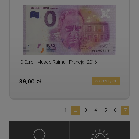
0 Euro - Musee Raimu - Francja- 2016
39,00 zł
do koszyka
1
...
3
4
5
6
7