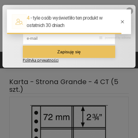
502 210 907
sklep@numizmatyczny.com
Karta - Strona Grande - 4 CT (5
szt.)