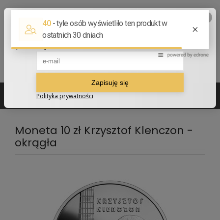
502 210 907
sklep@numizmatyczny.com
Moneta 10 zł Krzysztof Klenczon -
okrągła