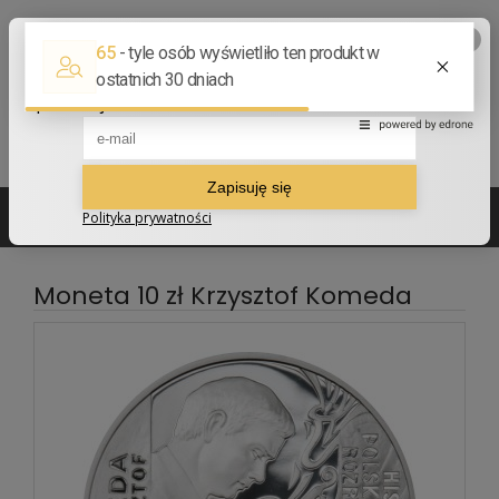
502 210 907
sklep@numizmatyczny.com
Moneta 10 zł Krzysztof Komeda