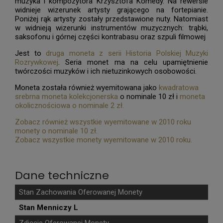
muzyka i kompozytora Krzysztofa Komedy. Na rewersie
widnieje wizerunek artysty grającego na fortepianie.
Poniżej rąk artysty zostały przedstawione nuty. Natomiast
w widnieją wizerunki instrumentów muzycznych: trąbki,
saksofonu i górnej części kontrabasu oraz szpuli filmowej
Jest to
druga moneta z serii Historia Polskiej Muzyki
Rozrywkowej
. Seria monet ma na celu upamiętnienie
twórczości muzyków i ich nietuzinkowych osobowości.
Moneta została również wyemitowana jako
kwadratowa
srebrna moneta kolekcjonerska
o nominale 10 zł i
moneta
okolicznościowa o nominale 2 zł.
Zobacz również wszystkie wyemitowane w 2010 roku
monety o nominale 10 zł.
Zobacz wszystkie monety wyemitowane w 2010 roku.
Dane techniczne
Stan Zachowania Oferowanej Monety
Stan Menniczy L
Zdjęcie Oferowanej Monety