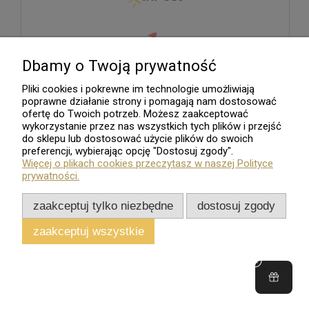
Dbamy o Twoją prywatność
Pliki cookies i pokrewne im technologie umożliwiają
poprawne działanie strony i pomagają nam dostosować
ofertę do Twoich potrzeb. Możesz zaakceptować
wykorzystanie przez nas wszystkich tych plików i przejść
do sklepu lub dostosować użycie plików do swoich
preferencji, wybierając opcję "Dostosuj zgody".
Więcej o plikach cookies przeczytasz w naszej Polityce
prywatności.
zaakceptuj tylko niezbędne
dostosuj zgody
zaakceptuj wszystkie
Sklep internetowy
Shoper.pl
Wszelkie Prawa Zastrzeżone - 2026. Sklep Numizmatyczny.Com
pokaż pełną wersję strony
;