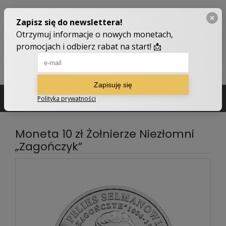
502 210 907
sklep@numizmatyczny.com
Moneta 10 zł Żołnierze Niezłomni
„Zagończyk”