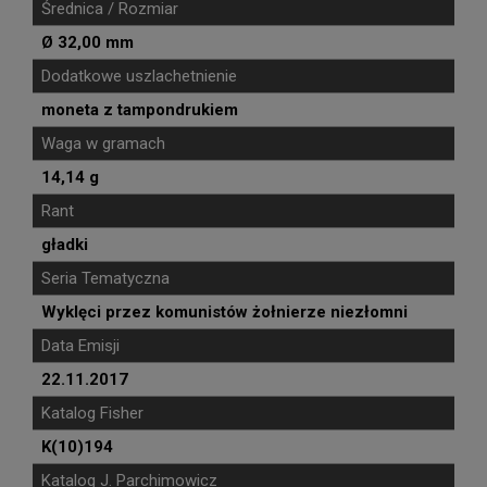
Średnica / Rozmiar
Ø 32,00 mm
Dodatkowe uszlachetnienie
moneta z tampondrukiem
Waga w gramach
14,14 g
Rant
gładki
Seria Tematyczna
Wyklęci przez komunistów żołnierze niezłomni
Data Emisji
22.11.2017
Katalog Fisher
K(10)194
Katalog J. Parchimowicz