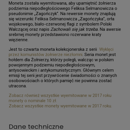
Moneta została wyemitowana, aby upamiętnić żołnierza
podziemia niepodległościowego Feliksa Selmanowicza o
pseudonimie „Zagończyk”. Na rewersie monety znajdują
się wizerunki: Feliksa Selmanowicza „Zagończyka”, orła
wojskowego, biało-czerwonej flagi z symbolem Polski
Walczącej oraz napis
Zachowali się jak trzeba.
Na awersie
srebrnej monety przedstawiono rozerwane kraty
więzienne.
Jest to czwarta moneta kolekcjonerska z serii
Wyklęci
przez komunistów żołnierze niezłomni
. Seria monet jest
hołdem dla Żołnierzy, którzy polegli, walcząc w polskim
powojennym podziemiu niepodległościowym,
antysowieckim i antykomunistycznym. Głównym celem
emisji tej serii jest przywrócenie świadomości o znanych
osobowościach o których pamięć nie powinna zostać
utracona.
Zobacz również wszystkie wyemitowane w 2017 roku
monety o nominale 10 zł.
Zobacz wszystkie monety wyemitowane w 2017 roku.
Dane techniczne