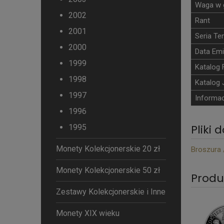
Waga w 
2002
Rant
2001
Seria T
2000
Data Emi
1999
Katalog 
1998
Katalog 
1997
Informac
1996
Pliki 
1995
Monety Kolekcjonerskie 20 zł
Broszura 
Monety Kolekcjonerskie 50 zł
Produ
Zestawy Kolekcjonerskie i Inne
Monety XIX wieku