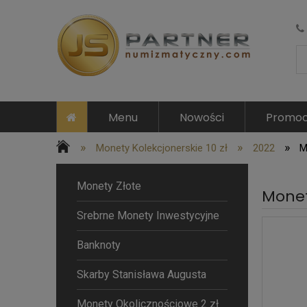
Menu
Nowości
Promoc
»
»
»
Monety Kolekcjonerskie 10 zł
2022
M
Monety Złote
Monet
Srebrne Monety Inwestycyjne
Banknoty
Skarby Stanisława Augusta
Monety Okolicznościowe 2 zł