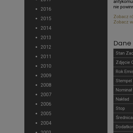
antykomun
nie powin
2016
Zobacz ró
2015
Zobacz w
2014
2013
Dane 
2012
Stan Za
2011
Zdjęcie 
2010
Rok Emis
2009
Stempel
2008
Nominał
2007
Nakład
2006
Stop
2005
Średnica
2004
Dodatkow
2003