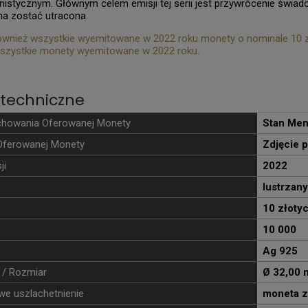
istycznym. Głównym celem emisji tej serii jest przywrócenie świ
na zostać utracona.
wnież wszystkie wyemitowane w 2022 roku monety o nominale 10 z
szystkie monety wyemitowane w 2022 roku.
techniczne
chowania Oferowanej Monety
Stan Men
Oferowanej Monety
Zdjęcie 
ji
2022
lustrzany
10 złoty
10 000
Ag 925
 / Rozmiar
Ø 32,00
e uszlachetnienie
moneta z