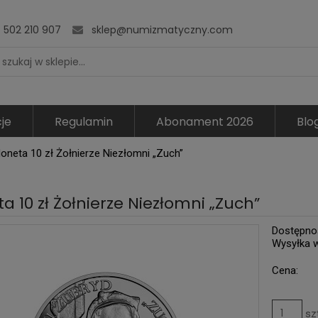
502 210 907
sklep@numizmatyczny.com
je
Regulamin
Abonament 2026
Blo
oneta 10 zł Żołnierze Niezłomni „Zuch”
a 10 zł Żołnierze Niezłomni „Zuch”
Dostępno
Wysyłka 
Cena:
sz